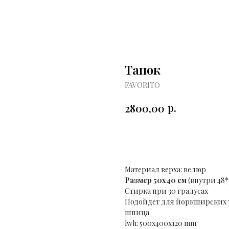
Тапок
FAVORITO
р.
2800,00
КУПИТЬ
Материал верха: велюр
Размер 50х40 см
(внутри 48*
Стирка при 30 градусах
Подойдет для йоркширских 
шпица.
lwh: 500x400x120 mm