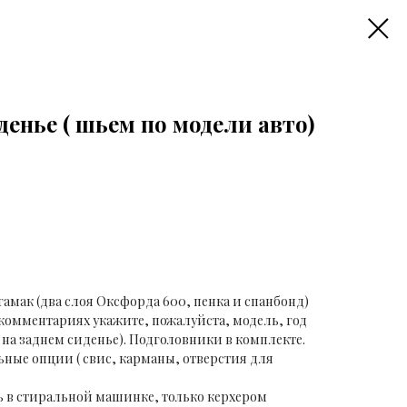
денье ( шьем по модели авто)
мак (два слоя Оксфорда 600, пенка и спанбонд)
 комментариях укажите, пожалуйста, модель, год
 на заднем сиденье). Подголовники в комплекте.
ные опции ( свис, карманы, отверстия для
ать в стиральной машинке, только керхером