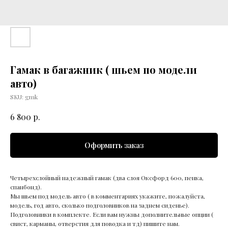
Гамак в багажник ( шьем по модели
авто)
SKU:
gmk
р.
6 800
Оформить заказ
Четырехслойный надежный гамак (два слоя Оксфорд 600, пенка,
спанбонд).
Мы шьем под модель авто ( в комментариях укажите, пожалуйста,
модель, год авто, сколько подголовников на заднем сиденье).
Подголовники в комплекте. Если вам нужны дополнительные опции (
свист, карманы, отверстия для поводка и тд) пишите нам.