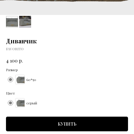
Диванчик
FAVORITO
р.
4 100
Размер
60*50
Цвет
серый
КУПИТЬ