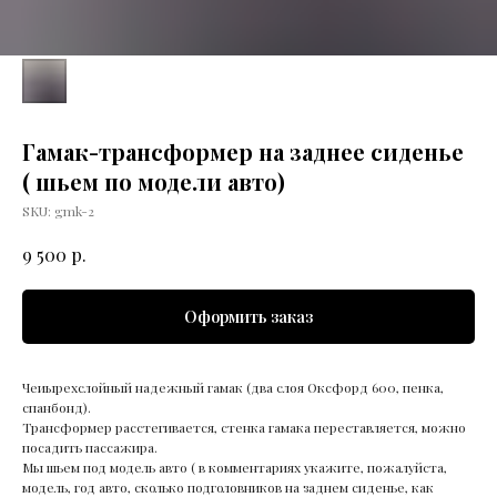
Гамак-трансформер на заднее сиденье
( шьем по модели авто)
SKU:
gmk-2
р.
9 500
Оформить заказ
Чеиырехслойный надежный гамак (два слоя Оксфорд 600, пенка,
спанбонд).
Трансформер расстегивается, стенка гамака переставляется, можно
посадить пассажира.
Мы шьем под модель авто ( в комментариях укажите, пожалуйста,
модель, год авто, сколько подголовников на заднем сиденье, как