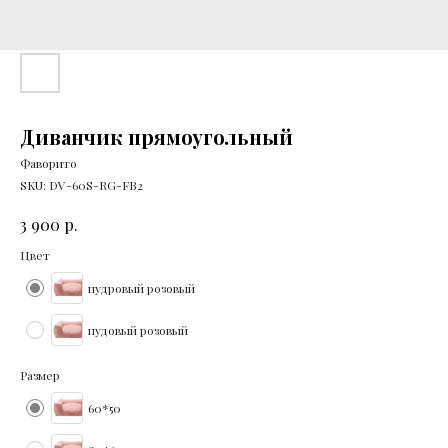
Диванчик прямоугольный
Фаворито
SKU:
DV-60S-RG-FB2
р.
3 900
Цвет
пудровый розовый
пудовый розовый
Размер
60*50