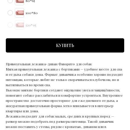
80*65
100*80
120*95
КУПИТЬ
Прямоугольная лежанка-диван Фаворито для собак
Мягкая прямоугольная лежанка с бортиками — удобное место для сна
и отдыха собаки дома. Формат диванчика особенно хорошо подходит
питомцам, которые любят не только сворачиваться клубочком, но и
вытягиваться во время сна.
Высокие мягкие бортики создают ощущение уюта и защищённости,
помогают собаке расслабиться и комфортно устроиться. Внутреннее
пространство достаточно просторное для ежедневного отдыха, а
аккуратная прямоугольная форма легко вписывается в интерьер
квартиры или дома.
Лежанка подходит для собак малых, средних и крупных пород —
размер можно подобрать под размеры питомца. Такой диванчик
можно поставить у стены, рядом с кроватью, диваном или в