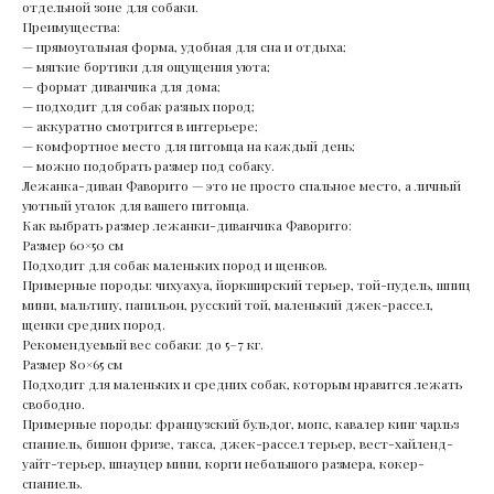
отдельной зоне для собаки.
Преимущества:
— прямоугольная форма, удобная для сна и отдыха;
— мягкие бортики для ощущения уюта;
— формат диванчика для дома;
— подходит для собак разных пород;
— аккуратно смотрится в интерьере;
— комфортное место для питомца на каждый день;
— можно подобрать размер под собаку.
Лежанка-диван Фаворито — это не просто спальное место, а личный
уютный уголок для вашего питомца.
Как выбрать размер лежанки-диванчика Фаворито:
Размер 60×50 см
Подходит для собак маленьких пород и щенков.
Примерные породы: чихуахуа, йоркширский терьер, той-пудель, шпиц
мини, мальтипу, папильон, русский той, маленький джек-рассел,
щенки средних пород.
Рекомендуемый вес собаки: до 5–7 кг.
Размер 80×65 см
Подходит для маленьких и средних собак, которым нравится лежать
свободно.
Примерные породы: французский бульдог, мопс, кавалер кинг чарльз
спаниель, бишон фризе, такса, джек-рассел терьер, вест-хайленд-
уайт-терьер, шнауцер мини, корги небольшого размера, кокер-
спаниель.