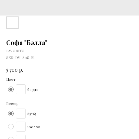
Софа "Бэлла"
FAVORITO
SKU:
DV-80S-Bl
р.
5 700
Цвет
бордо
Размер
85*65
100*80