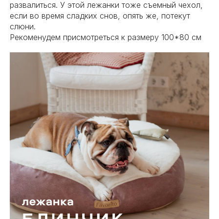
развалиться. У этой лежанки тоже съемный чехол,
если во время сладких снов, опять же, потекут
слюни.
Рекоменудем присмотреться к размеру 100*80 см