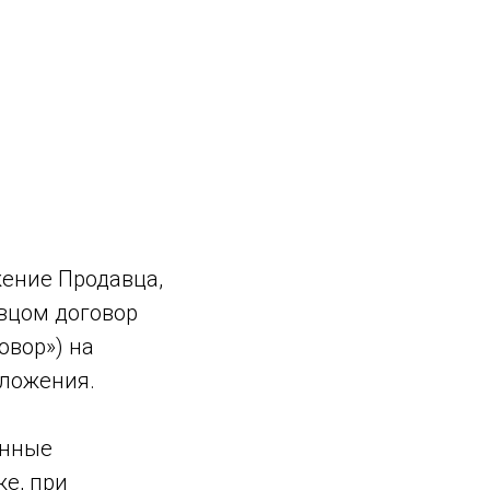
жение Продавца,
вцом договор
овор») на
иложения.
анные
е, при