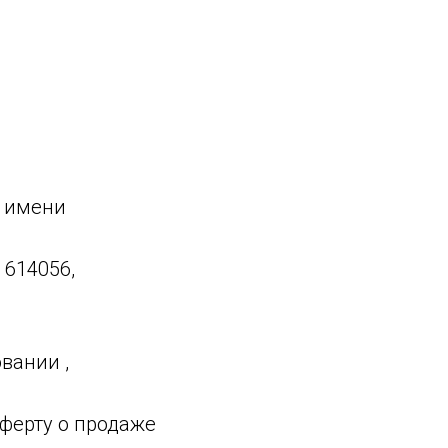
м имени
 614056,
вании ,
ферту о продаже