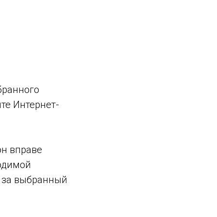
ыбранного
те Интернет-
он вправе
ходимой
и за выбранный