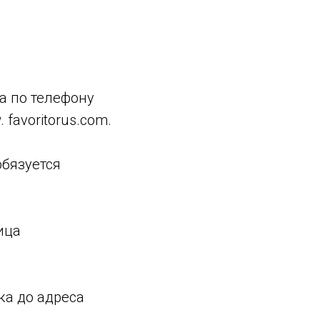
а по телефону
favoritorus.com.
обязуется
ица
вка до адреса