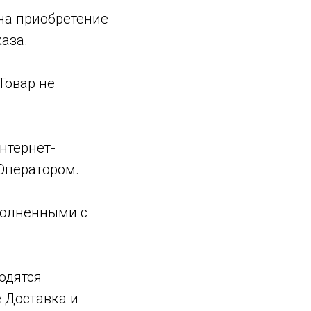
 на приобретение
аза.
Товар не
нтернет-
Оператором.
сполненными с
одятся
 Доставка и