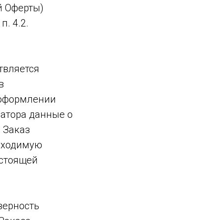
й Оферты)
. 4.2.
твляется
в
 оформлении
ратора данные о
 Заказ
обходимую
астоящей
верность